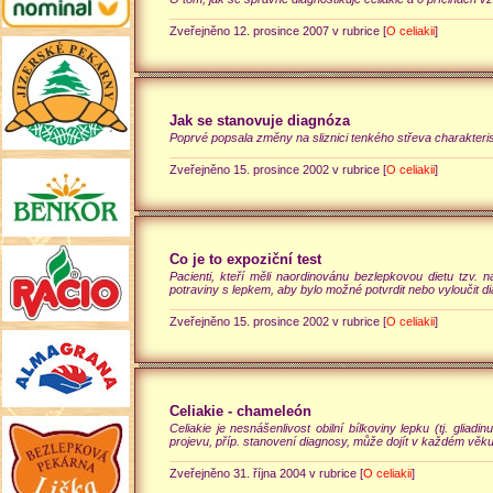
Zveřejněno 12. prosince 2007 v rubrice [
O celiakii
]
Jak se stanovuje diagnóza
Poprvé popsala změny na sliznici tenkého střeva charakterist
Zveřejněno 15. prosince 2002 v rubrice [
O celiakii
]
Co je to expoziční test
Pacienti, kteří měli naordinovánu bezlepkovou dietu tzv.
potraviny s lepkem, aby bylo možné potvrdit nebo vyloučit 
Zveřejněno 15. prosince 2002 v rubrice [
O celiakii
]
Celiakie - chameleón
Celiakie je nesnášenlivost obilní bílkoviny lepku (tj. gliad
projevu, příp. stanovení diagnosy, může dojít v každém věku
Zveřejněno 31. října 2004 v rubrice [
O celiakii
]