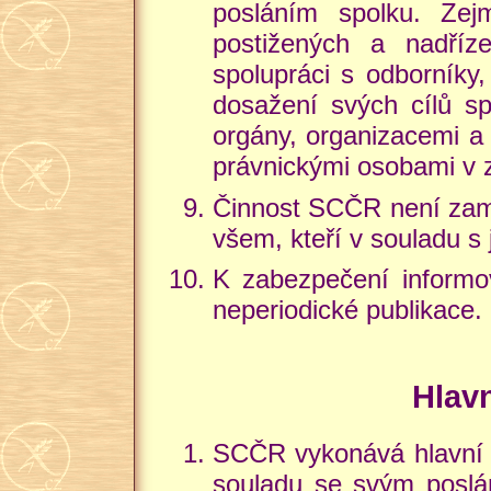
posláním spolku. Zej
postižených a nadříz
spolupráci s odborníky,
dosažení svých cílů sp
orgány, organizacemi a 
právnickými osobami v z
Činnost SCČR není zaměř
všem, kteří v souladu s
K zabezpečení informov
neperiodické publikace.
Hlav
SCČR vykonává hlavní č
souladu se svým poslán