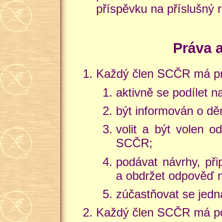
příspěvku na příslušný r
Práva 
Každý člen SCČR má pr
aktivně se podílet n
být informován o d
volit a být volen o
SCČR;
podávat návrhy, př
a obdržet odpověď 
zúčastňovat se jedn
Každý člen SCČR má po