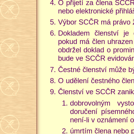
O přijetí za člena SCČ
nebo elektronické přihlá
Výbor SCČR má právo žá
Dokladem členství je 
pokud má člen uhrazen č
obdržel doklad o promin
bude ve SCČR evidován
Čestné členství může bý
O udělení čestného člen
Členství ve SCČR zanik
dobrovolným vyst
doručení písemného
není-li v oznámení o
úmrtím člena nebo p