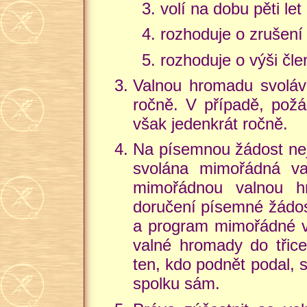
volí na dobu pěti le
rozhoduje o zrušení
rozhoduje o výši čl
Valnou hromadu svolává
ročně. V případě, požád
však jedenkrát ročně.
Na písemnou žádost nej
svolána mimořádná va
mimořádnou valnou h
doručení písemné žádos
a program mimořádné va
valné hromady do třice
ten, kdo podnět podal, 
spolku sám.