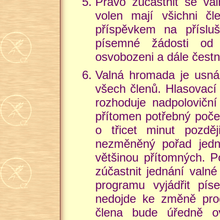
Právo zúčastnit se val
volen mají všichni 
příspěvkem na přísluš
písemné žádosti od 
osvobozeni a dále čestn
Valná hromada je usnáš
všech členů. Hlasovac
rozhoduje nadpoloviční
přítomen potřebný poče
o třicet minut pozdě
nezměněný pořad jedná
většinou přítomných. 
zúčastnit jednání valn
programu vyjádřit pí
nedojde ke změně pro
člena bude úředně ov