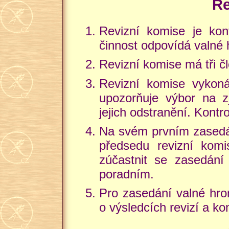
Re
Revizní komise je kon
činnost odpovídá valné
Revizní komise má tři čl
Revizní komise vyko
upozorňuje výbor na z
jejich odstranění. Kontr
Na svém prvním zasedán
předsedu revizní kom
zúčastnit se zasedán
poradním.
Pro zasedání valné hro
o výsledcích revizí a kon