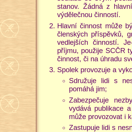
stanov. Žádná z hlavní
výdělečnou činností.
Hlavní činnost může bý
členských příspěvků, g
vedlejších činností. J
příjmu, použije SCČR ty
činnost, či na úhradu sv
Spolek provozuje a vykon
Sdružuje lidi s nes
pomáhá jim;
Zabezpečuje nezby
vydává publikace a 
může provozovat i k
Zastupuje lidi s nes