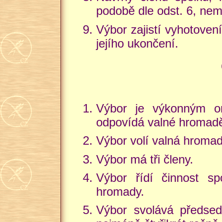
podobě dle odst. 6, ne
Výbor zajistí vyhotoven
jejího ukončení.
Výbor je výkonným or
odpovídá valné hromad
Výbor volí valná hromada
Výbor má tři členy.
Výbor řídí činnost s
hromady.
Výbor svolává předsed