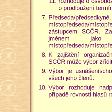
rozhoduje o osvoboz
o prodloužení termín
Předseda/předse
místopředseda/místo
zástupcem SCČR. Za
jménem jako př
místopředseda/místop
K zajištění organizačn
SCČR může výbor zřídit
Výbor je usnášeníschop
všech jeho členů.
Výbor rozhoduje nadp
případě rovnosti hlasů 