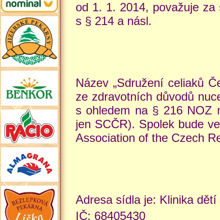
od 1. 1. 2014, považuje za
s § 214 a násl.
Název „Sdružení celiaků Čes
ze zdravotních důvodů nuce
s ohledem na § 216 NOZ mě
jen SCČR). Spolek bude ve 
Association of the Czech Re
Adresa sídla je: Klinika dě
IČ: 68405430