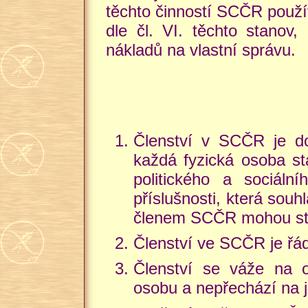
těchto činností SCČR použí
dle čl. VI. těchto stanov,
nákladů na vlastní správu.
Členství v SCČR je d
každá fyzická osoba sta
politického a sociální
příslušnosti, která souh
členem SCČR mohou stát
Členství ve SCČR je řád
Členství se váže na o
osobu a nepřechází na 