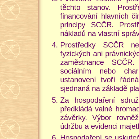
těchto stanov. Pros
financování hlavních či
principy SCČR. Prost
nákladů na vlastní sprá
Prostředky SCČR ne
fyzických ani právnickýc
zaměstnance SCČR. T
sociálním nebo char
ustanovení tvoří řád
sjednaná na základě pla
Za hospodaření sdruž
předkládá valné hromad
závěrky. Výbor rovně
údržbu a evidenci majet
Hospodaření se uskuteč