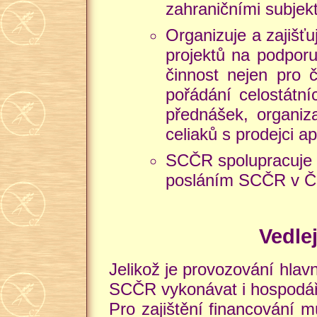
zahraničními subjekt
Organizuje a zajišťu
projektů na podporu
činnost nejen pro č
pořádání celostátní
přednášek, organiz
celiaků s prodejci ap
SCČR spolupracuje se
posláním SCČR v ČR 
Vedle
Jelikož je provozování hla
SCČR vykonávat i hospodářs
Pro zajištění financování m