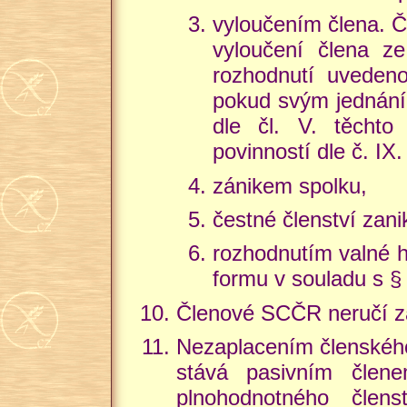
vyloučením člena. Č
vyloučení člena z
rozhodnutí uvedeno
pokud svým jednáním
dle čl. V. těchto
povinností dle č. IX.
zánikem spolku,
čestné členství zan
rozhodnutím valné 
formu v souladu s §
Členové SCČR neručí za
Nezaplacením členského 
stává pasivním člen
plnohodnotného člen