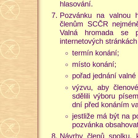
hlasování.
Pozvánku na valnou h
členům SCČR nejméně
Valná hromada se p
internetových stránká
termín konání;
místo konání;
pořad jednání valné
výzvu, aby členov
sdělili výboru píse
dní před konáním v
jestliže má být na
pozvánka obsahovat
Návrhy členů spolku, 