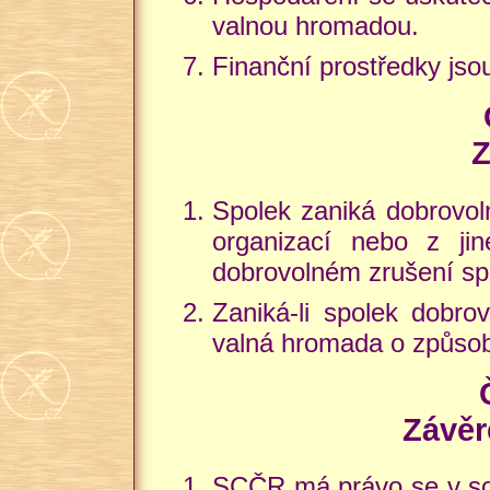
valnou hromadou.
Finanční prostředky js
Z
Spolek zaniká dobrovol
organizací nebo z j
dobrovolném zrušení sp
Zaniká-li spolek dobr
valná hromada o způso
Závěr
SCČR má právo se v soul