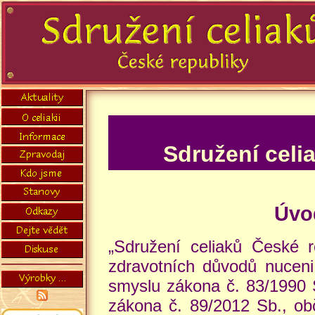
Sdružení celia
Úvo
„Sdružení celiaků České re
zdravotních důvodů nuceni 
smyslu zákona č. 83/1990 S
zákona č. 89/2012 Sb., ob