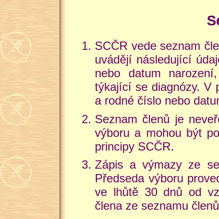
S
SCČR vede seznam člen
uvádějí následující údaj
nebo datum narození, 
týkající se diagnózy. V
a rodné číslo nebo datu
Seznam členů je neveře
výboru a mohou být pou
principy SCČR.
Zápis a výmazy ze se
Předseda výboru prove
ve lhůtě 30 dnů od vz
člena ze seznamu členů 