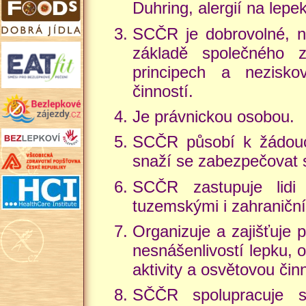
Duhring, alergií na lepek
SCČR je dobrovolné, nez
základě společného 
principech a nezisko
činností.
Je právnickou osobou.
SCČR působí k žádoucí
snaží se zabezpečovat 
SCČR zastupuje lidi
tuzemskými i zahraničním
Organizuje a zajišťuje p
nesnášenlivostí lepku, 
aktivity a osvětovou čin
SČČR spolupracuje se