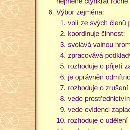
nejméně čtyřikrát ročně.
Výbor zejména:
volí ze svých členů
koordinuje činnost;
svolává valnou hro
zpracovává podklady
rozhoduje o přijetí z
je oprávněn odmítno
rozhoduje o zrušení 
vede prostřednictví
vede evidenci zapla
rozhoduje o udělení 