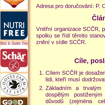
Adresa pro doručování: P.
Člá
Vnitřní organizace SCČR, p
spolku se řídí těmito stan
znění v sídle SCČR.
Cíle, pos
Cílem SCČR je dosažení
lidi, kteří musí dodržov
Základním a trvalým
dospělým postiženým 
důvodů (zejména celi