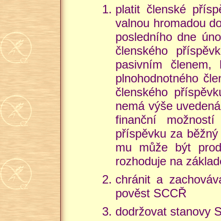
platit členské přís
valnou hromadou do 
posledního dne úno
členského příspěv
pasivním členem, 
plnohodnotného čle
členského příspěvk
nemá výše uvedená p
finanční možnost
příspěvku za běžný
mu může být prodl
rozhoduje na základ
chránit a zachová
pověst SCCŘ
dodržovat stanovy