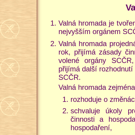
V
Valná hromada je tvoř
nejvyšším orgánem SC
Valná hromada projedná
rok, přijímá zásady čin
volené orgány SCČR, 
přijímá další rozhodnutí
SCČR.
Valná hromada zejména
rozhoduje o změnác
schvaluje úkoly p
činnosti a hospod
hospodaření,