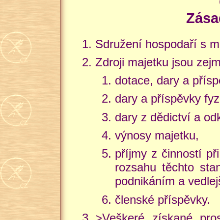
Zása
Sdružení hospodaří s m
Zdroji majetku jsou zej
dotace, dary a přís
dary a příspěvky fy
dary z dědictví a o
výnosy majetku,
příjmy z činností p
rozsahu těchto sta
podnikáním a vedlej
členské příspěvky.
>Veškeré získané pro