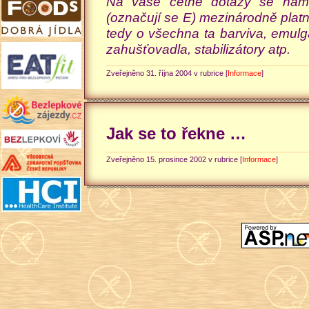
Na vaše četné dotazy se nám 
(označují se E) mezinárodně platn
tedy o všechna ta barviva, emulgá
zahušťovadla, stabilizátory atp.
Zveřejněno 31. října 2004 v rubrice [
Informace
]
Jak se to řekne …
Zveřejněno 15. prosince 2002 v rubrice [
Informace
]