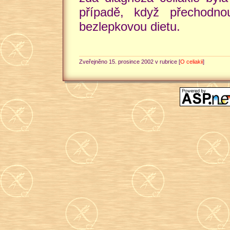
případě, když přechodn
bezlepkovou dietu.
Zveřejněno 15. prosince 2002 v rubrice [
O celiakii
]