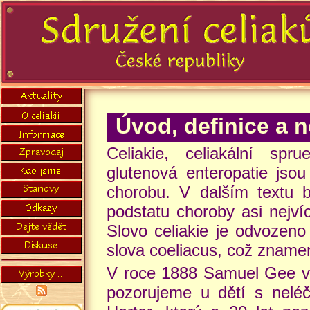
Úvod, definice a n
Celiakie, celiakální spr
glutenová enteropatie jso
chorobu. V dalším textu b
podstatu choroby asi nejví
Slovo celiakie je odvozeno
slova coeliacus, což znamená
V roce 1888 Samuel Gee v o
pozorujeme u dětí s neléč