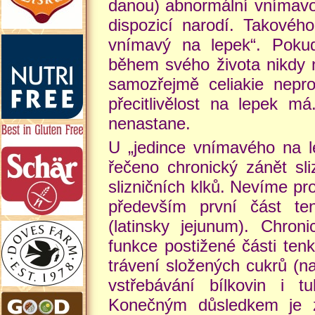
danou) abnormální vnímavos
dispozicí narodí. Takovéh
vnímavý na lepek“. Pokud
během svého života nikdy n
samozřejmě celiakie nepro
přecitlivělost na lepek 
nenastane.
U „jedince vnímavého na l
řečeno chronický zánět sli
slizničních klků. Nevíme pr
především první část te
(latinsky jejunum). Chron
funkce postižené části ten
trávení složených cukrů (n
vstřebávání bílkovin i t
Konečným důsledkem je z