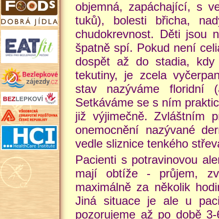
objemná, zapáchající, s 
tuků), bolesti břicha, n
chudokrevnost. Děti jsou n
špatně spí. Pokud není cel
dospět až do stadia, kdy 
tekutiny, je zcela vyčerp
stav nazýváme floridní (a
Setkáváme se s ním praktic
již výjimečně. Zvláštním 
onemocnění nazývané derma
vedle sliznice tenkého střev
Pacienti s potravinovou ale
mají obtíže - průjem, zv
maximálně za několik hodin
Jiná situace je ale u paci
pozorujeme až po době 3-