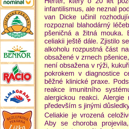
Herter, který o 20 let poz
infantilismus, ale neznal p
van Dicke učinil rozhodují
rozpoznal blahodárný léčeb
pšeničná a žitná mouka. 
celiakii ještě dále. Zjistilo 
alkoholu rozpustná část na
obsažené v zrnech pšenice,
není obsažena v rýži, kukuř
pokrokem v diagnostice ce
běžné klinické praxe. Pods
reakce imunitního systém
alergickou reakci. Alergie
především s jinými důsledky
Celiakie je vrozená celoživo
Aby se choroba projevila