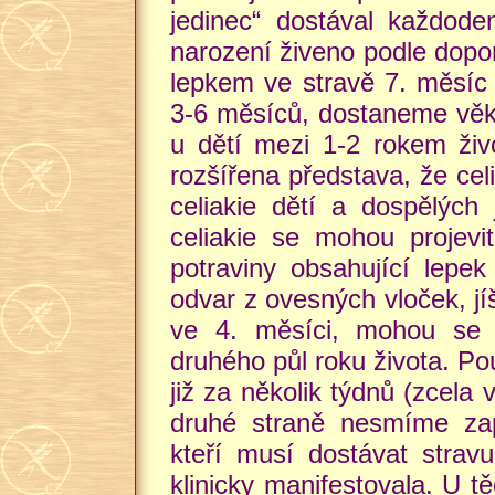
jedinec“ dostával každod
narození živeno podle dopo
lepkem ve stravě 7. měsíc
3-6 měsíců, dostaneme věk,
u dětí mezi 1-2 rokem živo
rozšířena představa, že ce
celiakie dětí a dospělých
celiakie se mohou projevi
potraviny obsahující lepek
odvar z ovesných vloček, jí
ve 4. měsíci, mohou se p
druhého půl roku života. Po
již za několik týdnů (zcela
druhé straně nesmíme zapo
kteří musí dostávat strav
klinicky manifestovala. U t