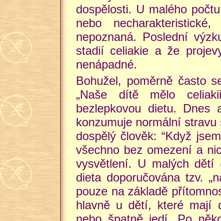
dospělosti. U malého počtu
nebo necharakteristické
nepoznaná. Poslední výzk
stadií celiakie a že proje
nenápadné.
Bohužel, poměrně často se 
„Naše dítě mělo celiak
bezlepkovou dietu. Dnes a
konzumuje normální stravu
dospělý člověk: “Když jsem 
všechno bez omezení a nic 
vysvětlení. U malých dětí 
dieta doporučována tzv. „
pouze na základě přítomnosti
hlavně u dětí, které mají 
nebo špatně jedí. Po něk