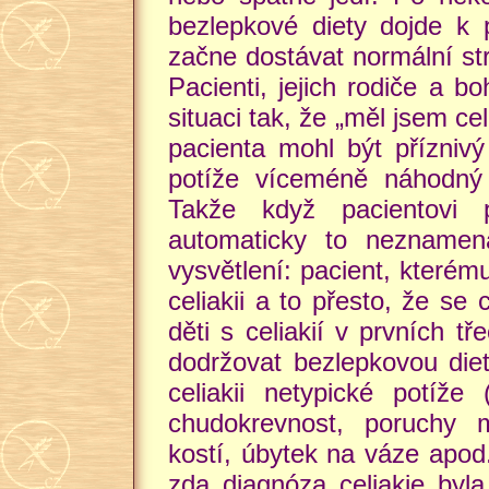
bezlepkové diety dojde k 
začne dostávat normální st
Pacienti, jejich rodiče a bo
situaci tak, že „měl jsem ce
pacienta mohl být příznivý
potíže víceméně náhodný 
Takže když pacientovi 
automaticky to neznamená,
vysvětlení: pacient, které
celiakii a to přesto, že se 
děti s celiakií v prvních t
dodržovat bezlepkovou diet
celiakii netypické potíže
chudokrevnost, poruchy m
kostí, úbytek na váze apod
zda diagnóza celiakie byl