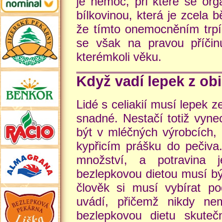
je nemoc, při které se or
bílkovinou, která je zcela 
že tímto onemocněním trpí 
se však na pravou příčinu
kterémkoli věku.
Když vadí lepek z obi
Lidé s celiakií musí lepek z
snadné. Nestačí totiž vyn
být v mléčných výrobcích, 
kypřicím prášku do pečiva
množství, a potravina
bezlepkovou dietou musí být
člověk si musí vybírat po
uvádí, přičemž nikdy nem
bezlepkovou dietu skuteč