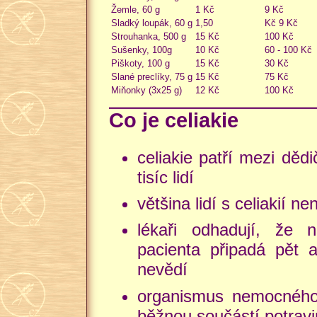
Žemle, 60 g
1 Kč
9 Kč
Sladký loupák, 60 g
1,50
Kč 9 Kč
Strouhanka, 500 g
15 Kč
100 Kč
Sušenky, 100g
10 Kč
60 - 100 Kč
Piškoty, 100 g
15 Kč
30 Kč
Slané preclíky, 75 g
15 Kč
75 Kč
Miňonky (3x25 g)
12 Kč
100 Kč
Co je celiakie
celiakie patří mezi děd
tisíc lidí
většina lidí s celiakií n
lékaři odhadují, že 
pacienta připadá pět 
nevědí
organismus nemocného j
běžnou součástí potravi