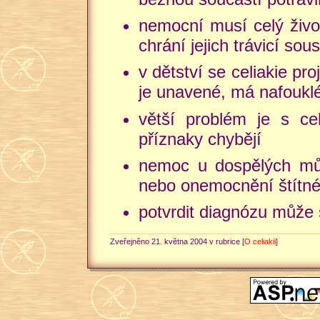
nemocní musí celý živo
chrání jejich trávicí sou
v dětství se celiakie pr
je unavené, má nafouklé
větší problém je s cel
příznaky chybějí
nemoc u dospělých můž
nebo onemocnění štítné
potvrdit diagnózu může 
Zveřejněno 21. května 2004 v rubrice [
O celiakii
]