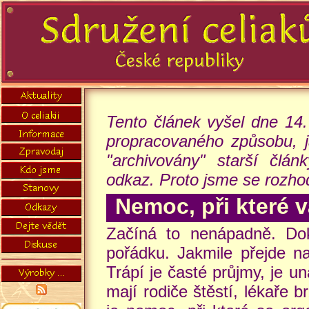
Tento článek vyšel dne 14
propracovaného způsobu, j
"archivovány" starší člá
odkaz. Proto jsme se rozhodl
Nemoc, při které 
Začíná to nenápadně. Dok
pořádku. Jakmile přejde na
Trápí je časté průjmy, je u
mají rodiče štěstí, lékaře b