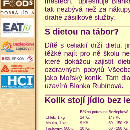
městech," upřesňuje Blan
tak nezbývá než za nákupy
drahé zásilkové služby.
S dietou na tábor?
Dítě s celiakií drží dietu,
těžké najít pro ně školu n
které dokážou zajistit die
ozdravných pobytů Všeobe
jako Mořský koník. Tam diag
uzavírá Blanka Rubínová.
Kolik stojí jídlo bez 
Běžná potravina
Bezlepková
Chléb, 1 kg
14 Kč
147 Kč
Mouka, 1 kg
9 Kč
80 - 150 Kč
Těstoviny, 500 g
10 Kč
60 - 150 Kč