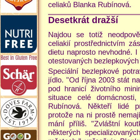
celiaků Blanka Rubínová.
Desetkrát dražší
Najdou se totiž neodpověd
celiakií prostřednictvím z
dietu naprosto nevhodné. I 
otestovaných bezlepkových p
Speciální bezlepkové potra
jídlo. "Od října 2003 stát 
pod hranicí životního mi
situace celé domácnosti,
Rubínová. Někteří lidé 
protože na ni prostě nemaj
mání příliš. "Zvláštní ko
některých specializovanýc