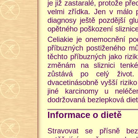
je již zastaralé, protože př
velmi zřídka. Jen v málo p
diagnosy ještě pozdější g
opětného poškození sliznice
Celiakie je onemocnění po
příbuzných postiženého můž
těchto příbuzných jako riz
změnám na sliznici tenké
zůstává po celý život
dvacetinásobně vyšší rizik
jiné karcinomy u neléčen
dodržovaná bezlepková diet
Informace o dietě
Stravovat se přísně b