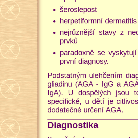
šeroslepost
herpetiformní dermatitis
nejrůznější stavy z ne
prvků
paradoxně se vyskytují
první diagnosy.
Podstatným ulehčením diagn
gliadinu (AGA - IgG a AGA 
IgA). U dospělých jsou t
specifické, u dětí je citli
dodatečné určení AGA.
Diagnostika