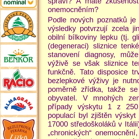
spraví? A máte zkušenost,
onemocněním?
Podle nových poznatků je 
výsledky potvrzují zcela ji
obilní bílkoviny lepku (tj. 
(degeneraci) sliznice tenk
stanovení diagnosy, může
výživě se však sliznice te
funkčně. Tato disposice tr
bezlepkové výživy je nutno
poměrně zřídka, takže s
obyvatel. V mnohých zem
případy výskytu 1 z 250 
populací byl zjištěn výskyt
17000 středoškoláků v Itálii
„chronických“ onemocnění