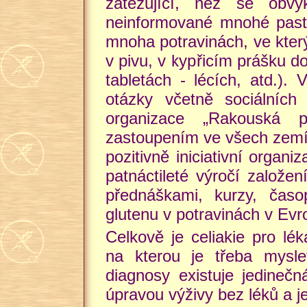
zatěžující, než se obvy
neinformované mnohé past
mnoha potravinách, ve kter
v pivu, v kypřicím prášku do
tabletách - lécích, atd.).
otázky včetně sociálních
organizace „Rakouská p
zastoupením ve všech zemí
pozitivně iniciativní organ
patnáctileté výročí založe
přednáškami, kurzy, časo
glutenu v potravinách v Evr
Celkově je celiakie pro lé
na kterou je třeba mysle
diagnosy existuje jedinečn
úpravou výživy bez léků a j