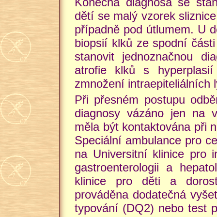
Konečná diagnosa se stano
dětí se malý vzorek sliznic
případně pod útlumem. U do
biopsií klků ze spodní čás
stanovit jednoznačnou di
atrofie klků s hyperplasi
zmnožení intraepiteliálních l
Při přesném postupu odběr
diagnosy vázáno jen na v
měla být kontaktována při 
Speciální ambulance pro cel
na Universitní klinice pro i
gastroenterologii a hepato
klinice pro děti a doro
prováděna dodatečná vyšetř
typování (DQ2) nebo test p