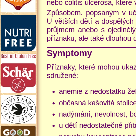
nebo colitis ulcerosa, kter
Způsobem, popsaným v učeb
U větších dětí a dospělých
průjmem anebo s ojedinělý
příznaku, ale také dlouhou
Symptomy
Příznaky, které mohou ukazo
sdružené:
anemie z nedostatku že
občasná kašovitá stolic
nadýmání, nevolnost, bo
u dětí nedostatečné při