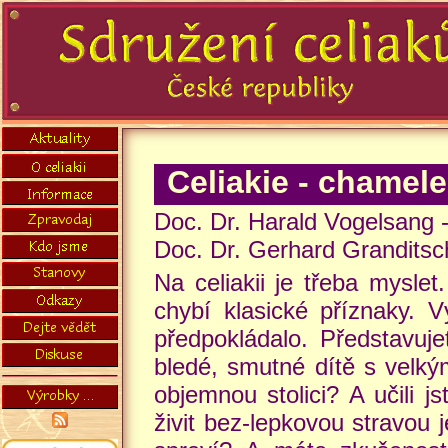
Celiakie - chamel
Doc. Dr. Harald Vogelsang 
Doc. Dr. Gerhard Granditsc
Na celiakii je třeba mysle
chybí klasické příznaky. 
předpokládalo. Představuje
bledé, smutné dítě s velký
objemnou stolici? A učili j
živit bez-lepkovou stravou 