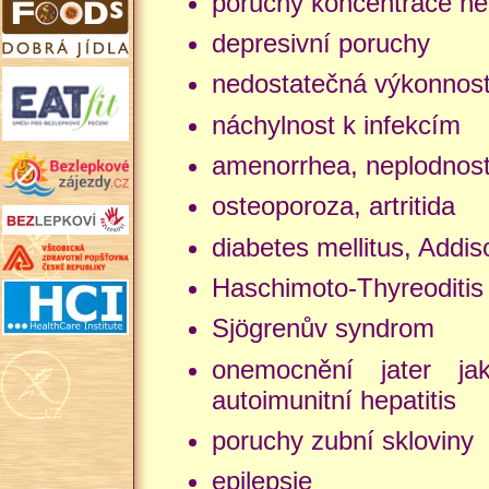
poruchy koncentrace ne
depresivní poruchy
nedostatečná výkonnos
náchylnost k infekcím
amenorrhea, neplodnost
osteoporoza, artritida
diabetes mellitus, Addi
Haschimoto-Thyreoditis 
Sjögrenův syndrom
onemocnění jater ja
autoimunitní hepatitis
poruchy zubní skloviny
epilepsie