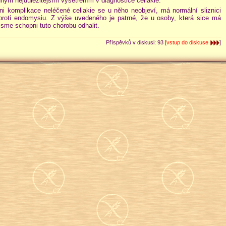
ruhým nejdůležitějším vyšetřením v diagnostice celiakie.
ani komplikace neléčené celiakie se u něho neobjeví, má normální sliznici
 proti endomysiu. Z výše uvedeného je patrné, že u osoby, která sice má
ejsme schopni tuto chorobu odhalit.
Příspěvků v diskusi: 93 [
vstup do diskuse
]