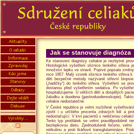
Jak se stanovuje diagnóza
Ke stanovení diagnózy celiakie je nezbytné provés
Histologické vyšetření sliznice tenkého střeva 
množství lepku ve stravě. Poprvé popsala změny na
roce 1957. Malý vzorek sliznice tenkého střeva k 
děti bezpečné metody nazývané střevní biopsie 
(„hadičky“) do tenkého střeva. Vyšetření se pr
dostanou před vyšetřením sedativa. Po vyšetřen
hospitalizujeme. U větších dětí a dospělých pacie
žaludku a duodena (gastroduodenoskopie). Takto
celiakie nedostatečné.
V České republice je velmi rozšířené vyšetřování pr
zjistit i u určitého procenta zdravých lidí a pr
nedostačující. V krvi pacientů s neléčenou celiakií 
Tento typ protilátek se velmi pravděpodobně nev
bezlepkovou dietu. Zjednodušeně řečeno, velmi po
retikulinu a proti tkáňové transglutamináze. Prot