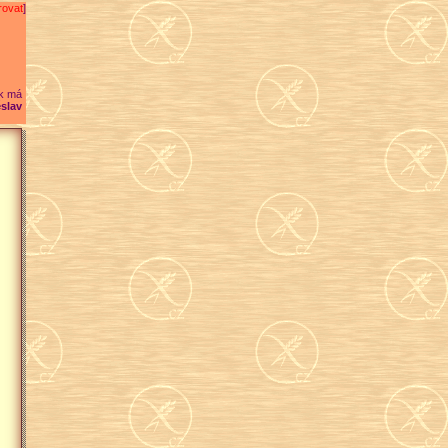
rovat
]
k má
slav