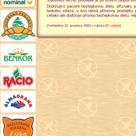
Stanovení těchto protilátek je po střevní biopsii d
Dodržuje-li pacient bezlepkovou dietu, příznaky 
tenkého střeva, v krvi nemá přítomny protilátky
celiakii ale dodržuje přísnou bezlepkovou dietu, n
Zveřejněno 15. prosince 2002 v rubrice [
O celiakii
]