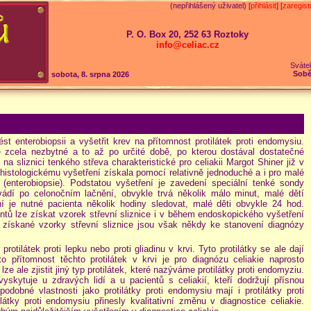
(nepřihlášený uživatel) [
přihlásit
] [
zaregist
P. O. Box 20, 252 63 Roztoky
info@celiac.cz
Sváte
Sobě
sobota, 8. srpna 2026
t enterobiopsii a vyšetřit krev na přítomnost protilátek proti endomysiu.
je zcela nezbytné a to až po určité době, po kterou dostával dostatečné
 sliznici tenkého střeva charakteristické pro celiakii Margot Shiner již v
histologickému vyšetření získala pomocí relativně jednoduché a i pro malé
(enterobiopsie). Podstatou vyšetření je zavedení speciální tenké sondy
ovádí po celonočním lačnění, obvykle trvá několik málo minut, malé dětí
í je nutné pacienta několik hodiny sledovat, malé děti obvykle 24 hod.
ntů lze získat vzorek střevní sliznice i v během endoskopického vyšetření
 získané vzorky střevní sliznice jsou však někdy ke stanovení diagnózy
otilátek proti lepku nebo proti gliadinu v krvi. Tyto protilátky se ale dají
oto přítomnost těchto protilátek v krvi je pro diagnózu celiakie naprosto
lze ale zjistit jiný typ protilátek, které nazýváme protilátky proti endomyziu.
yskytuje u zdravých lidí a u pacientů s celiakií, kteří dodržují přísnou
dobné vlastnosti jako protilátky proti endomysiu mají i protilátky proti
ilátky proti endomysiu přinesly kvalitativní změnu v diagnostice celiakie.