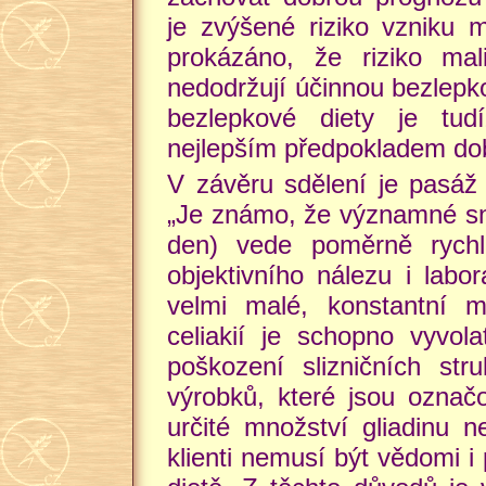
je zvýšené riziko vzniku m
prokázáno, že riziko mal
nedodržují účinnou bezlepko
bezlepkové diety je tu
nejlepším předpokladem dob
V závěru sdělení je pasáž 
„Je známo, že významné sní
den) vede poměrně rychl
objektivního nálezu i labo
velmi malé, konstantní m
celiakií je schopno vyvo
poškození slizničních str
výrobků, které jsou ozna
určité množství gliadinu n
klienti nemusí být vědomi i 