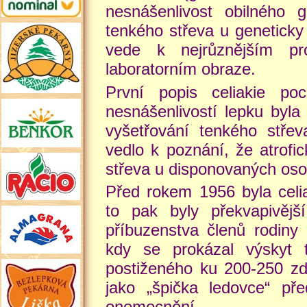
nesnášenlivost obilného g
tenkého střeva u geneticky
vede k nejrůznějším pr
laboratorním obraze.
První popis celiakie po
nesnášenlivostí lepku byla
vyšetřování tenkého stře
vedlo k poznání, že atrofi
střeva u disponovaných osob
Před rokem 1956 byla celia
to pak byly překvapivější
příbuzenstva členů rodiny 
kdy se prokázal výskyt
postiženého ku 200-250 zdr
jako „špička ledovce“ př
onemocnění.