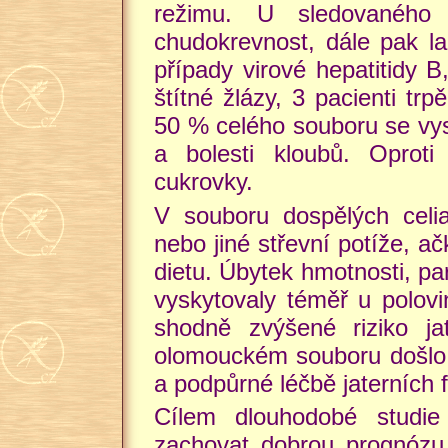
režimu. U sledovaného 
chudokrevnost, dále pak la
případy virové hepatitidy B
štítné žlázy, 3 pacienti trp
50 % celého souboru se vys
a bolesti kloubů. Oproti
cukrovky.
V souboru dospělých celi
nebo jiné střevní potíže, a
dietu. Úbytek hmotnosti, pa
vyskytovaly téměř u polovi
shodně zvýšené riziko ja
olomouckém souboru došlo 
a podpůrné léčbě jaterních f
Cílem dlouhodobé studie 
zachovat dobrou prognózu