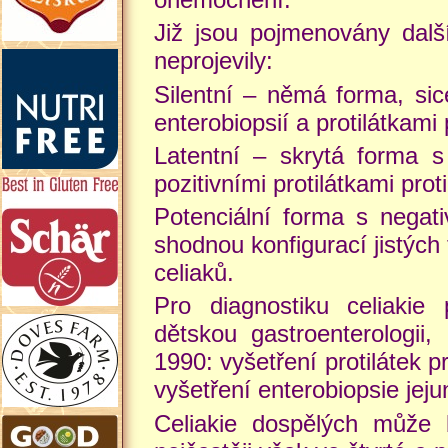
Již jsou pojmenovány další
neprojevily:
Silentní – němá forma, sice
enterobiopsií a protilátkami 
Latentní – skrytá forma s 
pozitivními protilátkami pr
Potenciální forma s negativ
shodnou konfigurací jistýc
celiaků.
Pro diagnostiku celiakie 
dětskou gastroenterologii,
1990: vyšetření protilátek p
vyšetření enterobiopsie jeju
Celiakie dospělých může 