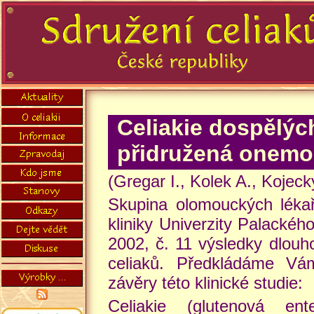
Celiakie dospělých
přidružená onemo
(Gregar I., Kolek A., Kojeck
Skupina olomouckých lékař
kliniky Univerzity Palackého
2002, č. 11 výsledky dlou
celiaků. Předkládáme Vá
závěry této klinické studie:
Celiakie (glutenová ent