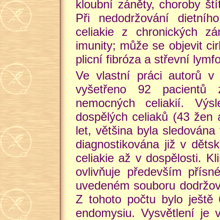
kloubní záněty, choroby štít
Při nedodržování dietníh
celiakie z chronických z
imunity; může se objevit cir
plicní fibróza a střevní lymf
Ve vlastní práci autorů 
vyšetřeno 92 pacientů 
nemocných celiakií. Výs
dospělých celiaků (43 žen 
let, většina byla sledována 
diagnostikována již v dět
celiakie až v dospělosti. 
ovlivňuje především přísn
uvedeném souboru dodržoval
Z tohoto počtu bylo ještě 6
endomysiu. Vysvětlení je 