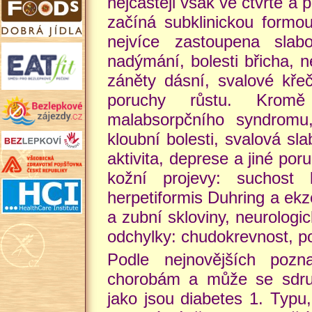
nejčastěji však ve čtvrté a 
začíná subklinickou formo
nejvíce zastoupena slab
nadýmání, bolesti břicha, ne
záněty dásní, svalové křeč
poruchy růstu. Kromě
malabsorpčního syndromu,
kloubní bolesti, svalová sl
aktivita, deprese a jiné po
kožní projevy: suchost k
herpetiformis Duhring a ekz
a zubní skloviny, neurologi
odchylky: chudokrevnost, po
Podle nejnovějších pozn
chorobám a může se sdruž
jako jsou diabetes 1. Typu,