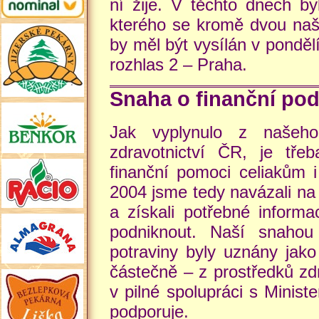
ní žije. V těchto dnech b
kterého se kromě dvou našic
by měl být vysílán v ponděl
rozhlas 2 – Praha.
Snaha o finanční po
Jak vyplynulo z našeho
zdravotnictví ČR, je tře
finanční pomoci celiakům i
2004 jsme tedy navázali na
a získali potřebné informa
podniknout. Naší snahou
potraviny byly uznány jako
částečně – z prostředků zd
v pilné spolupráci s Minist
podporuje.