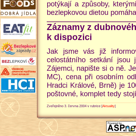
potýkají a způsoby, kterým
bezlepkovou dietou pomáha
Záznamy z dubnového 
k dispozici
Jak jsme vás již informo
celostátního setkání jsou 
Zájemci, napište si o ně. 
MC), cena při osobním odb
Hradci Králové, Brně) je 10
poštovné, komplet tedy stoj
Zveřejněno 3. června 2004 v rubrice [
Aktuality
]