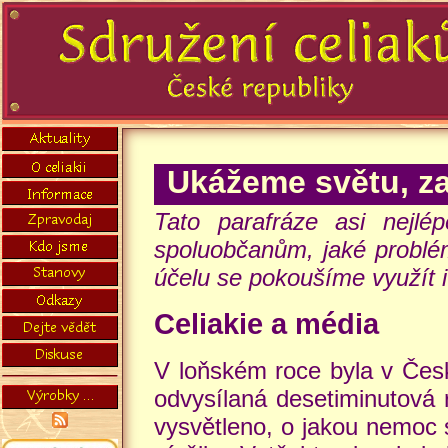
Ukážeme světu, za
Tato parafráze asi nejlé
spoluobčanům, jaké problé
účelu se pokoušíme využít i
Celiakie a média
V loňském roce byla v Čes
odvysílaná desetiminutová 
vysvětleno, o jakou nemoc s