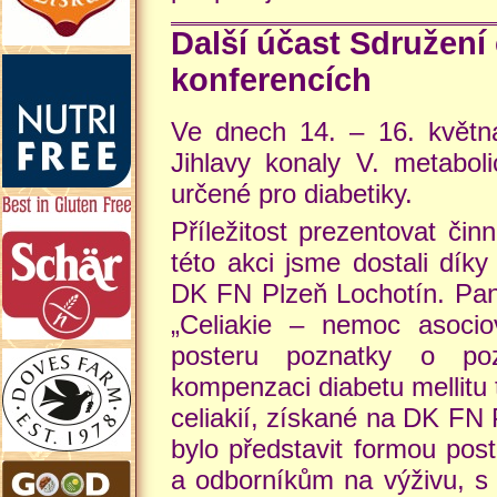
Další účast Sdružení
konferencích
Ve dnech 14. – 16. květ
Jihlavy konaly V. metabol
určené pro diabetiky.
Příležitost prezentovat či
této akci jsme dostali dík
DK FN Plzeň Lochotín. Pa
„Celiakie – nemoc asocio
posteru poznatky o poz
kompenzaci diabetu mellitu
celiakií, získané na DK FN
bylo představit formou pos
a odborníkům na výživu, s 