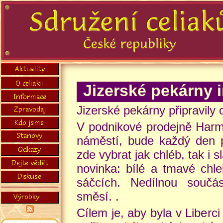
Jizerské pekárny 
Jizerské pekárny připravily 
V podnikové prodejně Harmo
náměstí, bude každý den p
zde vybrat jak chléb, tak i 
novinka: bílé a tmavé chle
sáčcích. Nedílnou součá
směsí. .
Cílem je, aby byla v Liberc