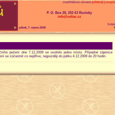
(nepřihlášený uživatel) [
přihlásit
] [
zaregist
P. O. Box 20, 252 63 Roztoky
info@celiac.cz
Sváte
pátek, 7. srpna 2026
čního pečení dne 7.12.2009 se uvolnilo jedno místo. Případné zájemce
í se zúčastnit co nejdříve, nejpozději do pátku 4.12.2009 do 20 hodin.