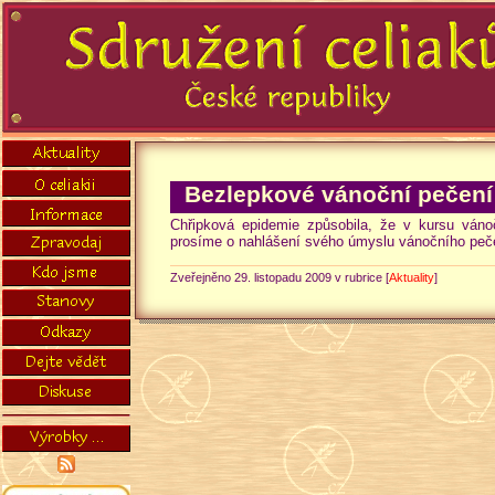
Bezlepkové vánoční pečení
Chřipková epidemie způsobila, že v kursu váno
prosíme o nahlášení svého úmyslu vánočního pečen
Zveřejněno 29. listopadu 2009 v rubrice [
Aktuality
]