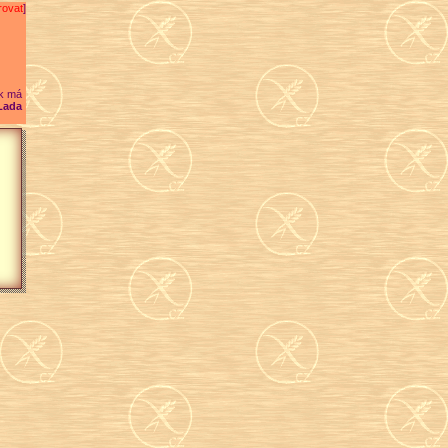
rovat
]
k má
Lada