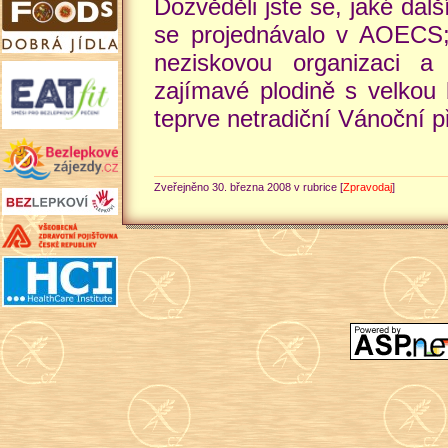
Dozvěděli jste se, jaké dal
se projednávalo v AOECS; 
neziskovou organizaci a
zajímavé plodině s velkou
teprve netradiční Vánoční př
Zveřejněno 30. března 2008 v rubrice [
Zpravodaj
]