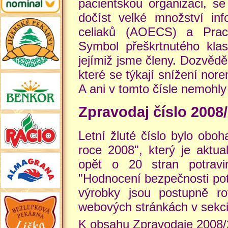
pacientskou organizaci, se
dočíst velké množství in
celiaků (AOECS) a Praco
Symbol přeškrtnutého kla
jejímiž jsme členy. Dozvědě
které se týkají snížení nor
A ani v tomto čísle nemohly
Zpravodaj číslo 2008
Letní žluté číslo bylo obo
roce 2008", který je aktua
opět o 20 stran potravi
"Hodnocení bezpečnosti pot
výrobky jsou postupně r
webových stránkách v sekci
K obsahu Zpravodaje 2008/2