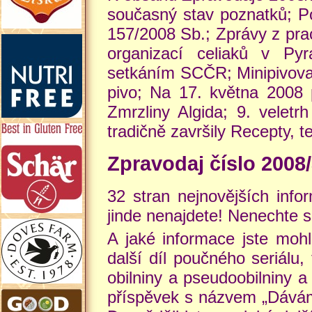
současný stav poznatků; Po
157/2008 Sb.; Zprávy z pr
organizací celiaků v Pyr
setkáním SCČR; Minipivovar
pivo; Na 17. května 2008 p
Zmrzliny Algida; 9. veletr
tradičně završily Recepty, t
Zpravodaj číslo 2008
32 stran nejnovějších infor
jinde nenajdete! Nenechte si
A jaké informace jste mohl
další díl poučného seriálu
obilniny a pseudoobilniny a
příspěvek s názvem „Dáváme