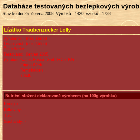
Databáze testovaných bezlepkových výro
Stav ke dni 25. června 2008: Výrobků - 1420, vzorků - 1738.
Lízátko Traubenzucker Lolly
Vyrobeno:
(nezjištěno)
Trvanlivost:
(nezjištěno)
Číslo šarže:
Testováno:
červen 2005
Výrobce:
Katjes Fassin GmbH+Co. KG
Frigeo Werk
Remshalden
73630
Nutriční složení deklarované výrobcem (na 100g výrobku)
Energie:
-
Bílkoviny:
-
Tuk:
-
Sacharidy:
-