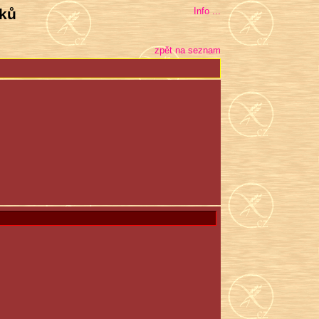
bků
Info ...
zpět na seznam