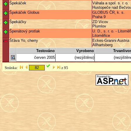
Špekáček
Váhala a spol. s. r. o.
Hustopeče nad Bečvo
Špekáček Globus
GLOBUS ČR, k. s.
Praha 9
Špekáčky
ZD Vicov
Plumlov
Špenátový protlak
U. D., s. r. o. - Litomě
Litoměřice
Šťáva Yo, cherry
Eckes-Granini Austria
Allhartsberg
Testováno
Vyrobeno
Trvanlivo
červen 2005
(nezjištěno)
(nezjištěn
Stránka:
z 95