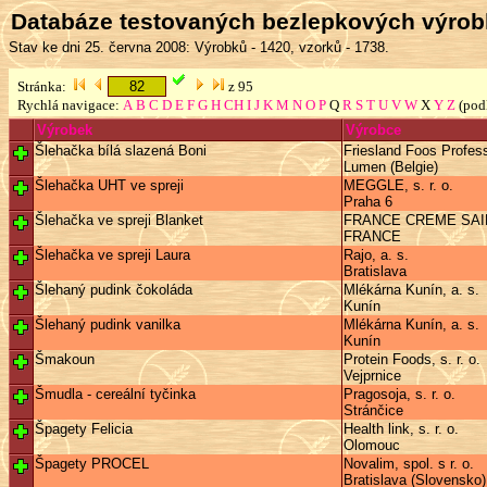
Databáze testovaných bezlepkových výro
Stav ke dni 25. června 2008: Výrobků - 1420, vzorků - 1738.
Stránka:
z 95
Rychlá navigace:
A
B
C
D
E
F
G
H
CH
I
J
K
M
N
O
P
Q
R
S
T
U
V
W
X
Y
Z
(pod
Výrobek
Výrobce
Šlehačka bílá slazená Boni
Friesland Foos Profess
Lumen (Belgie)
Šlehačka UHT ve spreji
MEGGLE, s. r. o.
Praha 6
Šlehačka ve spreji Blanket
FRANCE CREME SAIN
FRANCE
Šlehačka ve spreji Laura
Rajo, a. s.
Bratislava
Šlehaný pudink čokoláda
Mlékárna Kunín, a. s.
Kunín
Šlehaný pudink vanilka
Mlékárna Kunín, a. s.
Kunín
Šmakoun
Protein Foods, s. r. o.
Vejprnice
Šmudla - cereální tyčinka
Pragosoja, s. r. o.
Stránčice
Špagety Felicia
Health link, s. r. o.
Olomouc
Špagety PROCEL
Novalim, spol. s r. o.
Bratislava (Slovensko)