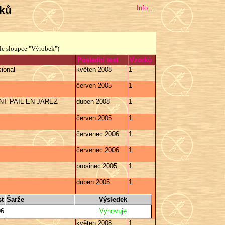
bků
Info ...
le sloupce "Výrobek")
Poslední test
Vzorků
ional
květen 2008
1
červen 2005
1
T PAIL-EN-JAREZ
duben 2008
1
červen 2005
1
červenec 2006
1
červenec 2006
1
prosinec 2005
1
duben 2005
1
st
Šarže
Výsledek
06
Vyhovuje
květen 2008
1