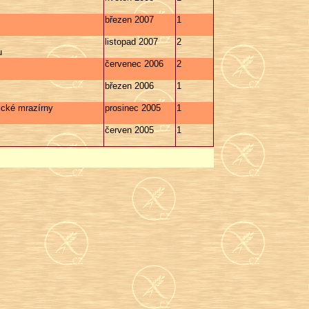
březen 2007
1
listopad 2007
2
u
červenec 2006
2
březen 2006
1
řické mrazírny
prosinec 2005
1
červen 2005
1