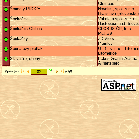
Olomouc
Špagety PROCEL
Novalim, spol. s r. o.
Bratislava (Slovensko)
Špekáček
Váhala a spol. s. r. o.
Hustopeče nad Bečvo
Špekáček Globus
GLOBUS ČR, k. s.
Praha 9
Špekáčky
ZD Vicov
Plumlov
Špenátový protlak
U. D., s. r. o. - Litomě
Litoměřice
Šťáva Yo, cherry
Eckes-Granini Austria
Allhartsberg
Stránka:
z 95