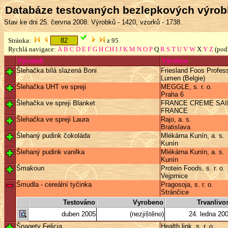
Databáze testovaných bezlepkových výro
Stav ke dni 25. června 2008: Výrobků - 1420, vzorků - 1738.
Stránka:
z 95
Rychlá navigace:
A
B
C
D
E
F
G
H
CH
I
J
K
M
N
O
P
Q
R
S
T
U
V
W
X
Y
Z
(pod
Výrobek
Výrobce
Šlehačka bílá slazená Boni
Friesland Foos Profess
Lumen (Belgie)
Šlehačka UHT ve spreji
MEGGLE, s. r. o.
Praha 6
Šlehačka ve spreji Blanket
FRANCE CREME SAIN
FRANCE
Šlehačka ve spreji Laura
Rajo, a. s.
Bratislava
Šlehaný pudink čokoláda
Mlékárna Kunín, a. s.
Kunín
Šlehaný pudink vanilka
Mlékárna Kunín, a. s.
Kunín
Šmakoun
Protein Foods, s. r. o.
Vejprnice
Šmudla - cereální tyčinka
Pragosoja, s. r. o.
Stránčice
Testováno
Vyrobeno
Trvanlivo
duben 2005
(nezjištěno)
24. ledna 20
Špagety Felicia
Health link, s. r. o.