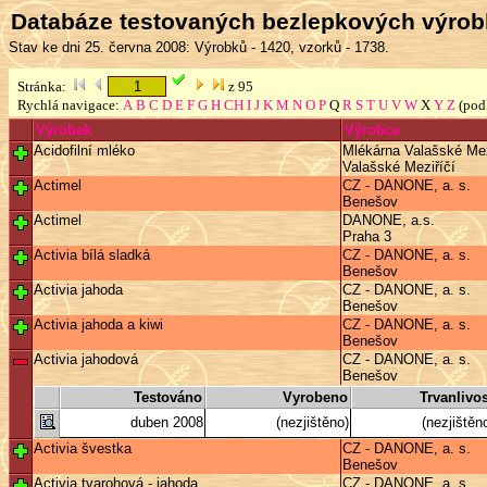
Databáze testovaných bezlepkových výro
Stav ke dni 25. června 2008: Výrobků - 1420, vzorků - 1738.
Stránka:
z 95
Rychlá navigace:
A
B
C
D
E
F
G
H
CH
I
J
K
M
N
O
P
Q
R
S
T
U
V
W
X
Y
Z
(pod
Výrobek
Výrobce
Acidofilní mléko
Mlékárna Valašské Meziř
Valašské Meziříčí
Actimel
CZ - DANONE, a. s.
Benešov
Actimel
DANONE, a.s.
Praha 3
Activia bílá sladká
CZ - DANONE, a. s.
Benešov
Activia jahoda
CZ - DANONE, a. s.
Benešov
Activia jahoda a kiwi
CZ - DANONE, a. s.
Benešov
Activia jahodová
CZ - DANONE, a. s.
Benešov
Testováno
Vyrobeno
Trvanlivos
duben 2008
(nezjištěno)
(nezjištěn
Activia švestka
CZ - DANONE, a. s.
Benešov
Activia tvarohová - jahoda
CZ - DANONE, a. s.