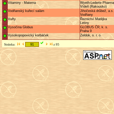
Vitaminy - Materna
Wyeth-Lederte Pharm
Vídeň (Rakousko)
Vodňanský kuřecí salám
Jihočeská drůbež, a.s.
Vodňany
Vuřty
Řeznictví Matějka
Letiny
Vysočina Globus
GLOBUS ČR, k. s.
Praha 9
Vysokopopovický korbáček
Zeldok, s. r. o.
Stránka:
z 95