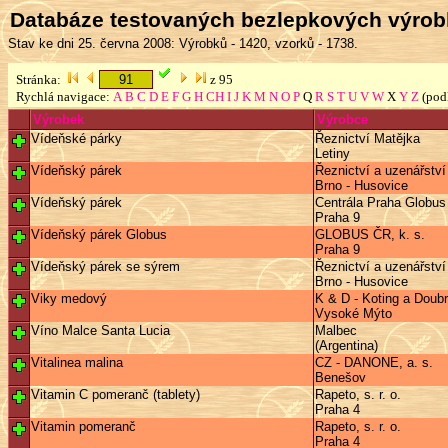
Databáze testovaných bezlepkových výro
Stav ke dni 25. června 2008: Výrobků - 1420, vzorků - 1738.
Stránka:
z 95
Rychlá navigace:
A
B
C
D
E
F
G
H
CH
I
J
K
M
N
O
P
Q
R
S
T
U
V
W
X
Y
Z
(pod
Výrobek
Výrobce
Vídeňské párky
Řeznictví Matějka
Letiny
Vídeňský párek
Řeznictví a uzenářstv
Brno - Husovice
Vídeňský párek
Centrála Praha Globus 
Praha 9
Vídeňský párek Globus
GLOBUS ČR, k. s.
Praha 9
Vídeňský párek se sýrem
Řeznictví a uzenářstv
Brno - Husovice
Viky medový
K & D - Koting a Doubra
Vysoké Mýto
Víno Malce Santa Lucia
Malbec
(Argentina)
Vitalinea malina
CZ - DANONE, a. s.
Benešov
Vitamin C pomeranč (tablety)
Rapeto, s. r. o.
Praha 4
Vitamin pomeranč
Rapeto, s. r. o.
Praha 4